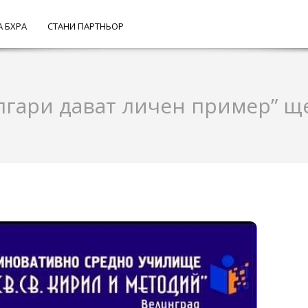
А БХРА
СТАНИ ПАРТНЬОР
лгари дават личен пример” ще