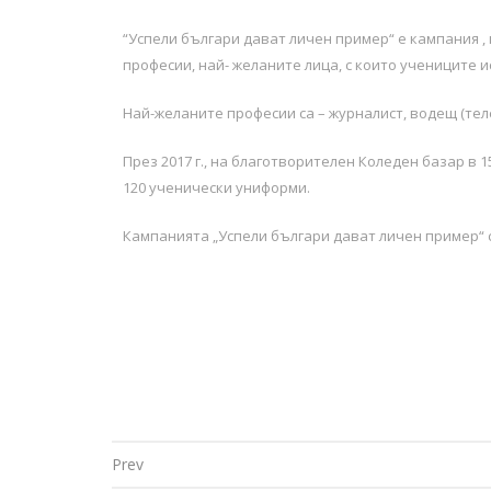
“Успели българи дават личен пример“ е кампания ,
професии, най- желаните лица, с които учениците и
Най-желаните професии са – журналист, водещ (теле
През 2017 г., на благотворителен Коледен базар в
120 ученически униформи.
Кампанията „Успели българи дават личен пример“ 
Prev
Post navigation