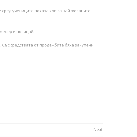
е сред учениците показа кои са най-желаните
нженер и полицай.
а. Със средствата от продажбите бяха закупени
Next