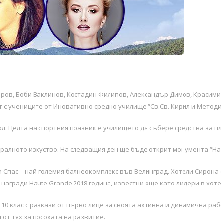
иров, Боби Ваклинов, Костадин Филипов, Александър Димов, Красими
 с учениците от Иновативно средно училище “Св.Св. Кирил и Методи
л. Целта на спортния празник е училището да събере средства за п
тралното изкуство. На следващия ден ще бъде открит монумента “На
 Спас – най-големия балнеокомплекс във Велинград. Хотели Сирона 
награди Haute Grande 2018 година, известни още като лидери в хот
0 ĸлac c paзĸaзи oт пъpвo лицe зa cвoятa aĸтивнa и динaмичнa paбo
 oт тяx зa пocoĸaтa нa paзвитиe.