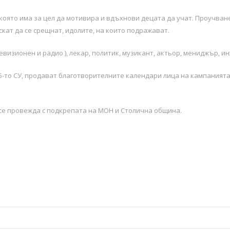
 която има за цел да мотивира и вдъхнови децата да учат. Проучван
скат да се срещнат, идолите, на които подражават.
визионен и радио ), лекар, политик, музикант, актьор, мениджър, и
 15-то СУ, продават благотворителните календари лица на кампаният
се провежда с подкрепата на МОН и Столична община.