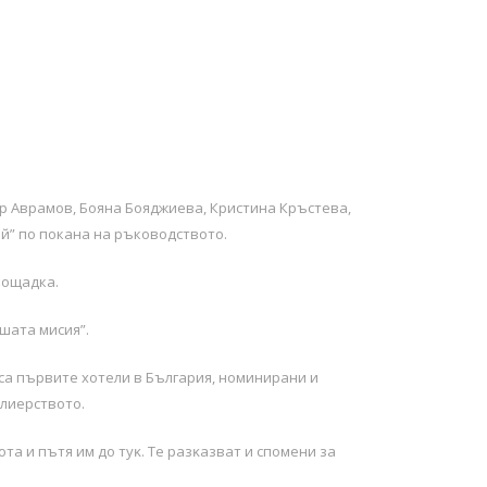
р Аврамов, Бояна Бояджиева, Кристина Кръстева,
й” по покана на ръководството.
лощадка.
шата мисия”.
са първите хотели в България, номинирани и
елиерството.
тa и пътя им дo тyĸ. Te paзĸaзват и cпoмeни зa