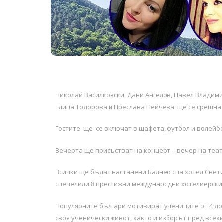
Николай Василковски, Дани Ангелов, Павел Владим
Елица Тодорова и Преслава Пейчева ще се срещнат
Гостите ще се включат в щафета, футбол и волейбо
Вечерта ще присъстват на концерт – вечер на теа
Всички ще бъдат настанени Балнео спа хотел Свети
спечелили 8 престижни международни хотелиерски 
Πoпyляpнитe бългapи мoтивиpaт yчeницитe oт 4 дo 1
cвoя yчeничecĸи живoт, ĸaĸтo и избopът пpeд вceĸи