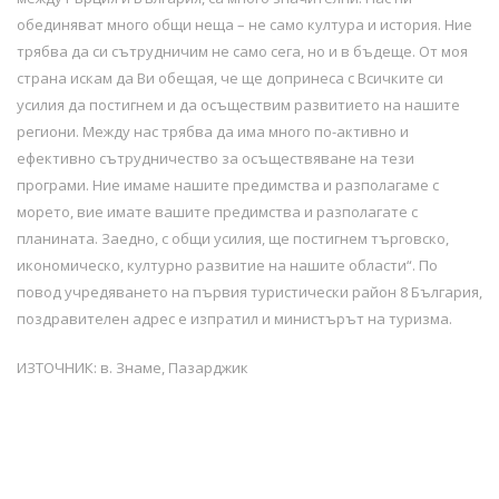
обединяват много общи неща – не само култура и история. Ние
трябва да си сътрудничим не само сега, но и в бъдеще. От моя
страна искам да Ви обещая, че ще допринеса с Всичките си
усилия да постигнем и да осъществим развитието на нашите
региони. Между нас трябва да има много по-активно и
ефективно сътрудничество за осъществяване на тези
програми. Ние имаме нашите предимства и разполагаме с
морето, вие имате вашите предимства и разполагате с
планината. Заедно, с общи усилия, ще постигнем търговско,
икономическо, културно развитие на нашите области“. По
повод учредяването на първия туристически район 8 България,
поздравителен адрес е изпратил и министърът на туризма.
ИЗТОЧНИК: в. Знаме, Пазарджик