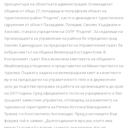
пресцентъра на областната администрация. Осемнадесет
общини от общо 27, попадащи в географския обхват на
туристически район “Родопи”, както и дванадесет туристически
сдружения от област Пазарджик, Пловдив, Смолян, Кърджали и
Хасково, станаха учредители на ОУТР “Родопи”. За седалище на
Организацията за управление на района бе определен град
Смолян. Единодушно за председател на Управителния съвет бе
избран кметът на община Велинград Костадин Коев. В
Контролният съвет бяха включени кметовете на общините
Ивайловград и Неделино и представител на Министерството на
туризма. Първата задача на велинградския кмет в качеството
му и на председател на управителното тяло е в двумесечен
срок да подготви програма за работа на организацията до края
на 2017 година. Сред официалните гости на учредяването е бил
гръцкият заместник-управител, отговарящ за развитието на
туризма на територията на Регион Източна Македония и
Тракия, г-н Константинос Антониадис. Пред участниците Във
форума той е заявил: „Дългогодишните връзки, които има
между Гърция и България, са много значителни. Нас ни