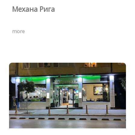
Механа Рига
more