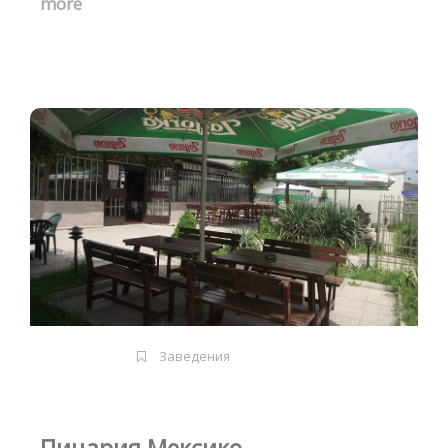
more
Заведения
Пицария Мексико