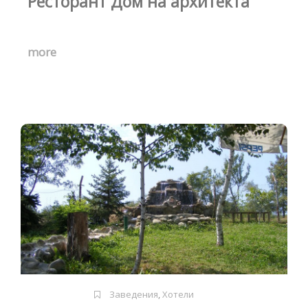
Ресторант Дом на архитекта
more
Заведения
,
Хотели