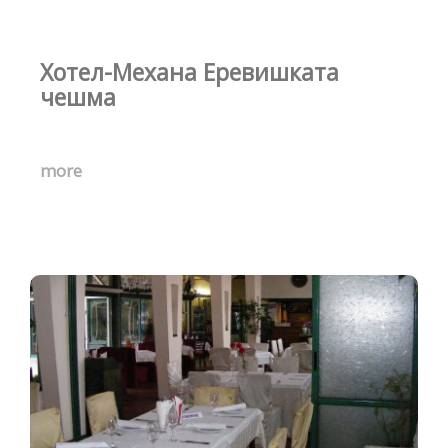
Хотел-Механа Еревишката
чешма
more