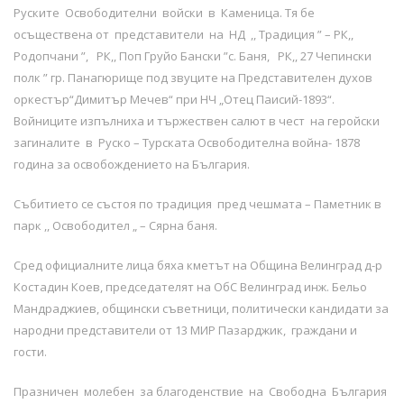
Руските Освободителни войски в Каменица. Тя бе
осъществена от представители на НД ,, Традиция ” – РК,,
Родопчани ”, РК,, Поп Груйо Бански ”с. Баня, РК,, 27 Чепински
полк ” гр. Панагюрище под звуците на Представителен духов
оркестър“Димитър Мечев“ при НЧ „Отец Паисий-1893“.
Войниците изпълниха и тържествен салют в чест на геройски
загиналите в Руско – Турската Освободителна война- 1878
година за освобождението на България.
Събитието се състоя по традиция пред чешмата – Паметник в
парк ,, Освободител „ – Сярна баня.
Сред официалните лица бяха кметът на Община Велинград д-р
Костадин Коев, председателят на ОбС Велинград инж. Бельо
Мандраджиев, общински съветници, политически кандидати за
народни представители от 13 МИР Пазарджик, граждани и
гости.
Празничен молебен за благоденствие на Свободна България