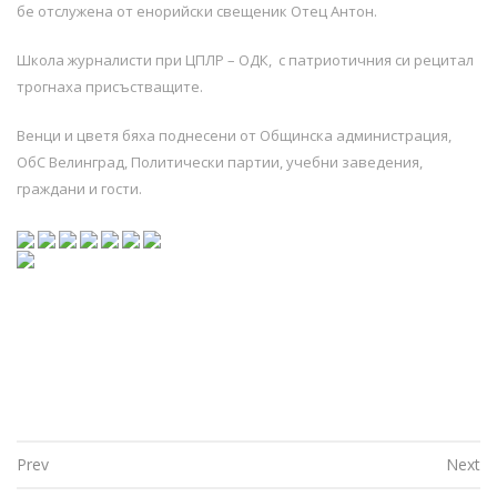
бе отслужена от енорийски свещеник Отец Антон.
Школа журналисти при ЦПЛР – ОДК, с патриотичния си рецитал
трогнаха присъстващите.
Венци и цветя бяха поднесени от Общинска администрация,
ОбС Велинград, Политически партии, учебни заведения,
граждани и гости.
Prev
Next
Post navigation