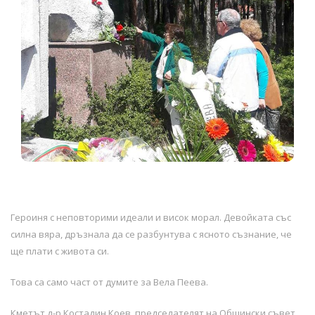
Героиня с неповторими идеали и висок морал. Девойката със
силна вяра, дръзнала да се разбунтува с ясното съзнание, че
ще плати с живота си.
Това са само част от думите за Вела Пеева.
Кметът д-р Костадин Коев, председателят на Общински съвет