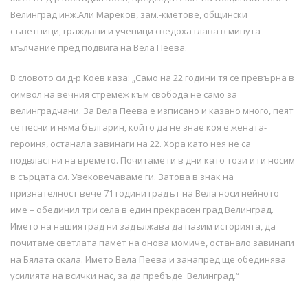
Велинград инж.Али Мареков, зам.-кметове, общински
съветници, граждани и ученици сведоха глава в минута
мълчание пред подвига на Вела Пеева.
В словото си д-р Коев каза: „Само на 22 години тя се превърна в
символ на вечния стремеж към свобода не само за
велинградчани. За Вела Пеева е изписано и казано много, пеят
се песни и няма българин, който да не знае коя е жената-
героиня, останала завинаги на 22. Хора като нея не са
подвластни на времето. Почитаме ги в дни като този и ги носим
в сърцата си. Увековечаваме ги. Затова в знак на
признателност вече 71 години градът на Вела носи нейното
име – обединил три села в един прекрасен град Велинград.
Името на нашия град ни задължава да пазим историята, да
почитаме светлата памет на онова момиче, останало завинаги
на Бялата скала. Името Вела Пеева и занапред ще обединява
усилията на всички нас, за да пребъде Велинград.“