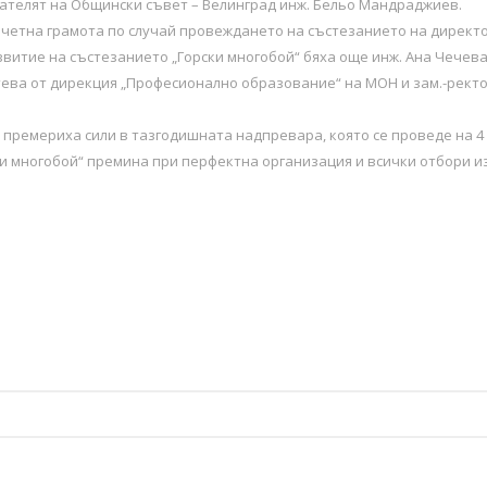
ателят на Общински съвет – Велинград инж. Бельо Мандраджиев.
етна грамота по случай провеждането на състезанието на директора
звитие на състезанието „Горски многобой“ бяха още инж. Ана Чечев
атева от дирекция „Професионално образование“ на МОН и зам.-рект
премериха сили в тазгодишната надпревара, която се проведе на 4 м
и многобой“ премина при перфектна организация и всички отбори и