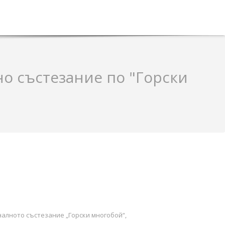
о състезание по "Горски
алното състезание „Горски многобой“,