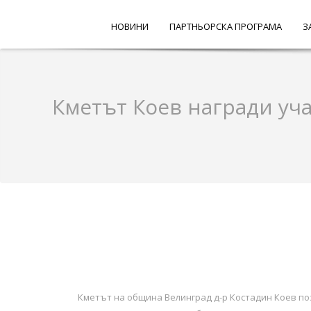
НОВИНИ
ПАРТНЬОРСКА ПРОГРАМА
З
Кметът Коев награди уч
Кметът на община Велинград д-р Костадин Коев по