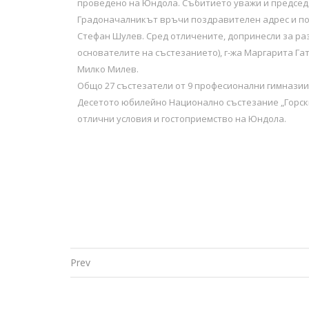
проведено на Юндола. Събитието уважи и председ
Градоначалникът връчи поздравителен адрес и поч
Стефан Шулев. Сред отличените, допринесли за ра
основателите на състезанието), г-жа Маргарита Г
Милко Милев.
Общо 27 състезатели от 9 професионални гимназии 
Десетото юбилейно Национално състезание „Горск
отлични условия и гостоприемство на Юндола.
Prev
Post navigation