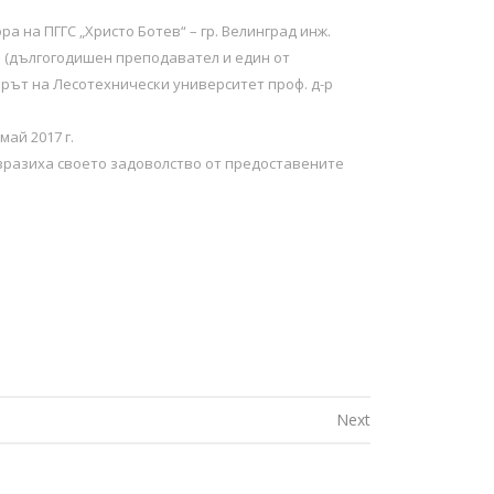
 на ПГГС „Христо Ботев“ – гр.
Велинград инж.
а (дългогодишен преподавател и един от
орът на Лесотехнически университет проф. д-р
ай 2017 г.
зразиха своето задоволство от предоставените
Next