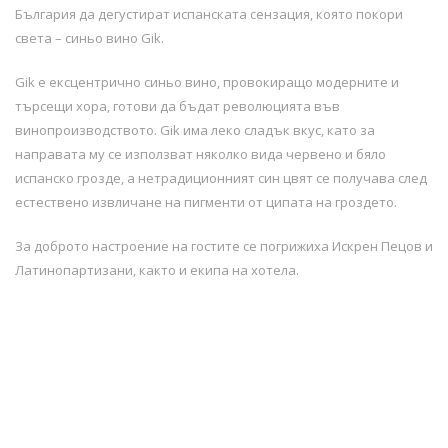
България да дегустират испанската сен
зация, която покори
света – синьо вино Gik.
Gik е ексцентрично синьо вино, провокиращо модерните и
търсещи хора, готови да бъдат революцията във
винопроизводството. Gik има леко сладък вкус, като за
направата му се използват няколко вида червено и бяло
испанско грозде, а нетрадиционният син цвят се получава след
естествено извличане на пигменти от ципата на гроздето.
За доброто настроение на гостите се погрижиха Искрен Пецов и
Латинопартизани, както и екипа на хотела.