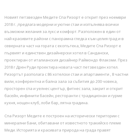
Новият петзвезден Медите Спа Ризорт е открит през ноември
2018 г. ,предлага модерни и уютни стаи и изпълнява всички
възможни желания за лукс и комфорт. Разположен в един от
най-красивите райони с панорамна гледка към целия град и в
северната част на гората с екопътека, Медите Спа Ризорт е
първият и единствен дизайнерски хотел в Сандански,
проектиран от италианския дизайнер Раймондо Флакоми. През
2018 г Дрен Руди проектира новата част петзвезден хотел.
Ризортът разполага с 86 хотелски стаи и апартаменти , 8 частни
вили, конферентна и бална зала за събития до 200 човека,
просторен спа и уелнес център, фитнес зала, закрит и открит
басейн, инфинити басейн, ресторанти с традиционан и гурме
кухня, нощен клуб, лоби бар, лятна градина.
Спа Ризорт Медите е построен на исторически територии с
минерални бани, обитавани от известното тракийско племе
Меди. Историята и красивата природа на града правят