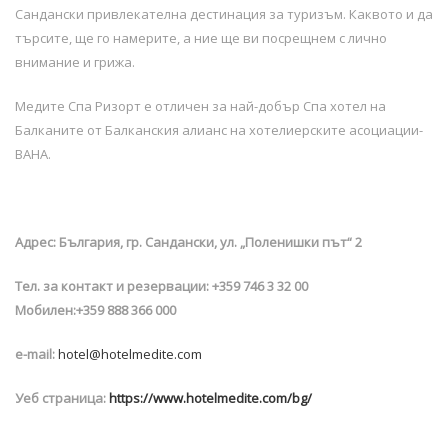
Сандански привлекателна дестинация за туризъм. Каквото и да
търсите, ще го намерите, а ние ще ви посрещнем с лично
внимание и грижа.
Медите Спа Ризорт е отличен за най-добър Спа хотел на
Балканите от Балканския алианс на хотелиерските асоциации-
BAHA.
Адрес: България, гр. Сандански, ул. „Поленишки път“ 2
Тел. за контакт и резервации: +359 746 3 32 00
Мобилен:+359 888 366 000
e-mail:
hotel@hotelmedite.com
Уеб страница:
https://www.hotelmedite.com/bg/