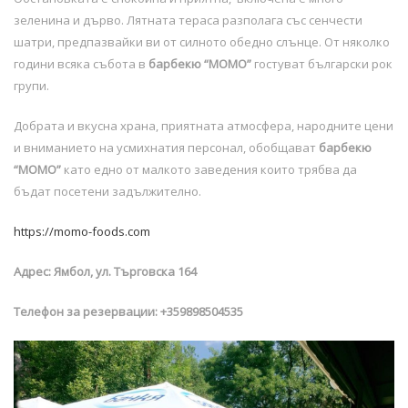
зеленина и дърво. Лятната тераса разполага със сенчести
шатри, предпазвайки ви от силното обедно слънце. От няколко
години всяка събота в
барбекю “МОМО”
гостуват български рок
групи.
Добрата и вкусна храна, приятната атмосфера, народните цени
и вниманието на усмихнатия персонал, обобщават
барбекю
“МОМО”
като едно от малкото заведения които трябва да
бъдат посетени задължително.
https://momo-foods.com
Адрес: Ямбол, ул. Търговска 164
Телефон за резервации: +359898504535