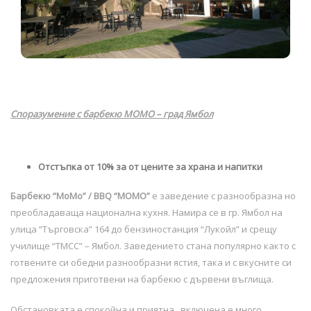
Споразумение с барбекю MOMO
– град Ямбол
Отстъпка от 10% за от цените за храна и напитки
Барбекю “МоМо” / BBQ “MOMO”
е заведение с разнообразна но
преобладаваща национална кухня. Намира се в гр. Ямбол на
улица “Търговска” 164 до бензиностанция “Лукойл” и срещу
училище “ТМСС” – Ямбол. Заведението стана популярно както с
готвените си обедни разнообразни ястия, така и с вкусните си
предложения приготвени на барбекю с дървени въглища.
Обстановката е спокойна и приятна, включена е много