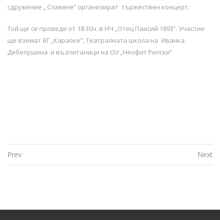
сдружение „ Славяне” организират тържествен концерт.
Той ще се проведе от 18:30ч. в НЧ „Отец Паисий 1893”. Участие
ще вземат ВГ „Караоке”, Театралната школа на Иванка
Дебелушина и възпитаници на ОУ „Неофит Рилски”
Prev
Next
Post navigation