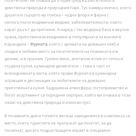
посетителят не очаква да открие сред възхитителната
девствена природа в природния парк. Тук намира всичко, което
душата и сърцето му поиска – чудна флора и фауна с
непокътнати ендимични видове, забележителности, които
карат дъхът да притихне. А наред с тях модерна база и вкусна
храна, приготвена всекидневно в популярната за всички в
Карандила –
Фурната
, която с аромата на домашен хляб и
сладки е любимо място за посетителите на планината и в
делник, и в празник. Греяно вино, апетитни ястия от топла и
студена кухня, кулинарни деликатеси – това е част от
всекидневната листа, която прави Фурната в кулинарна
атракция и дестинация за любителите на домашно
приготвената кухня. Задушевна атмосфера, гостоприемство и
богат асортимент са поредния сюрприз, който ви очаква в този
оазис на девствена природа и изискан лукс.
В почивните дни и топлите месеци заведенията в комплекса са
място, което туристите не пропускат да посетят, за да
похапнат, докато подрастващите играят в специално