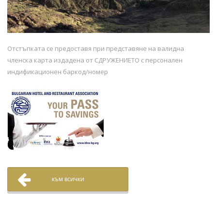
Отстъпката се предоставя при представяне на валидна
членска карта издадена от СДРУЖЕНИЕТО с персонален
индификационен баркод/номер
към всички