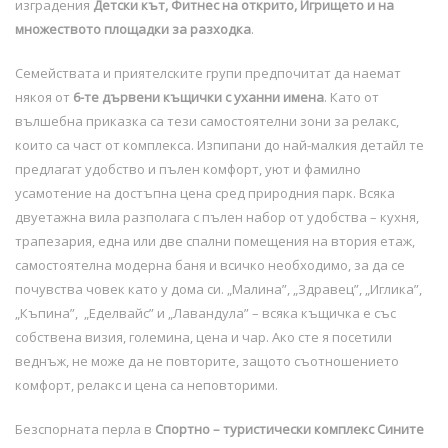
изградения
Детски кът, Фитнес на открито, Игрището и на
множеството площадки за разходка
.
Семействата и приятелските групи предпочитат да наемат
някоя от
6-те дървени къщички с уханни имена
. Като от
вълшебна приказка са тези самостоятелни зони за релакс,
които са част от комплекса. Изпипани до най-малкия детайл те
предлагат удобство и пълен комфорт, уют и фамилно
усамотение на достъпна цена сред природния парк. Всяка
двуетажна вила разполага с пълен набор от удобства – кухня,
трапезария, една или две спални помещения на втория етаж,
самостоятелна модерна баня и всичко необходимо, за да се
почувства човек като у дома си. „Малина”, „Здравец”, „Иглика”,
„Къпина”, „Еделвайс” и „Лавандула” – всяка къщичка е със
собствена визия, големина, цена и чар. Ако сте я посетили
веднъж, не може да не повторите, защото съотношението
комфорт, релакс и цена са неповторими.
Безспорната перла в
Спортно – туристически комплекс Сините