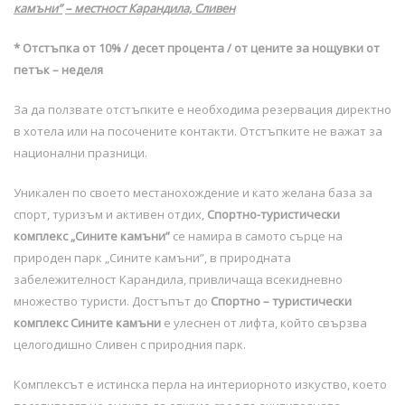
камъни”
– местност Карандила, Сливен
* Отстъпка от 10% / десет процента / от цените за нощувки от
петък – неделя
За да ползвате отстъпките е необходима резервация директно
в хотела или на посочените контакти. Отстъпките не важат за
национални празници.
Уникален по своето местанохождение и като желана база за
спорт, туризъм и активен отдих,
Спортно-туристически
комплекс „Сините камъни”
се намира в самото сърце на
природен парк „Сините камъни”, в природната
забележителност Карандила, привличаща всекидневно
множество туристи. Достъпът до
Спортно – туристически
комплекс Сините камъни
е улеснен от лифта, който свързва
целогодишно Сливен с природния парк.
Комплексът е истинска перла на интериорното изкуство, което