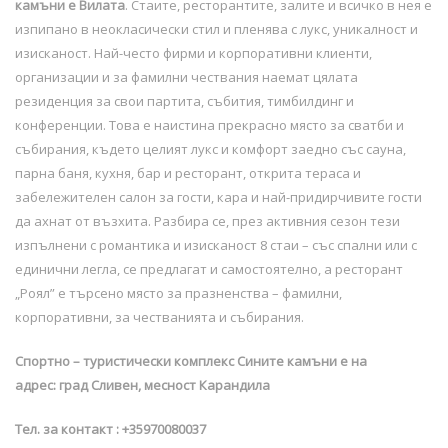
камъни е Вилата
. Стаите, ресторантите, залите и всичко в нея е
изпипано в неокласически стил и пленява с лукс, уникалност и
изисканост. Най-често фирми и корпоративни клиенти,
организации и за фамилни чествания наемат цялата
резиденция за свои партита, събития, тимбилдинг и
конференции. Това е наистина прекрасно място за сватби и
събирания, където целият лукс и комфорт заедно със сауна,
парна баня, кухня, бар и ресторант, открита тераса и
забележителен салон за гости, кара и най-придирчивите гости
да ахнат от възхита. Разбира се, през активния сезон тези
изпълнени с романтика и изисканост 8 стаи – със спални или с
единични легла, се предлагат и самостоятелно, а ресторант
„Роял” е търсено място за празненства – фамилни,
корпоративни, за честванията и събирания.
Спортно – туристически комплекс Сините камъни е на
адрес: град Сливен, месност Карандила
Тел. за контакт : +35970080037