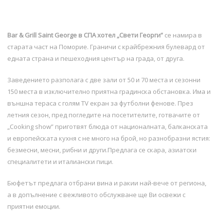
Bar & Grill Saint George в СПА хотел „Свети Георги”
се намира в
старата част на Поморие. Граничи с крайбрежния булевард от
едната страна и пешеходния център на града, от друга.
Заведението разполага с две зали от 50 и 70 места и сезонни
150 места в изключително приятна градинска обстановка. Има и
външна тераса с голям TV екран за футболни фенове. През
летния сезон, пред погледите на посетителите, готвачите от
„Cooking show” приготвят блюда от националната, балканската
и европейската кухня с не много на брой, но разнобразни ястия:
безмесни, месни, рибни и други.Предлага се скара, азиатски
специалитети и италиански пици.
Бюфетът предлага отбрани вина и ракии най-вече от региона,
а в допълнение с вежливото обслужване ще Ви освежи с
приятни емоции.