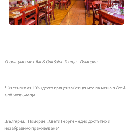
Споразумение
с Bar & Grill Saint George
– Поморие
* Отстъпка от 10% /десет процента/ от цените по меню в
Bar &
Grill Saint George
„България… Поморие…Свети Георги – едно достъпно и
незабравимо преживяване“