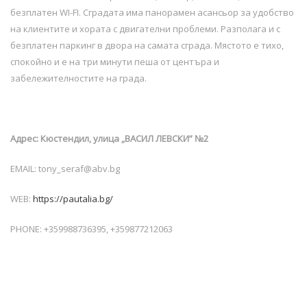
безплатен WI-FI. Сградата има панорамен асансьор за удобство
на клиентите и хората с двигателни проблеми. Разполага и с
безплатен паркинг в двора на самата сграда. Мястото е тихо,
спокойно и е на три минути пеша от центъра и
забележителностите на града.
Адрес: Кюстендил, улица „ВАСИЛ ЛЕВСКИ” №2
EMAIL: tony_seraf@abv.bg
WEB:
https://pautalia.bg/
PHONE: +359988736395, +359877212063