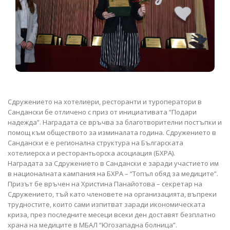
Сдружението на хотелиери, ресторанти и туроператори в
Сандански бе отличено с приз от инициативата “Подари
надежда”. Наградата се връчва за благотворителни постъпки и
помощ към обществото за изминалата година. Сдружението в
Сандански е е регионална структура на Българската
хотелиерска и ресторантьорска асоциация (БХРА).
Наградата за Сдружението в Сандански е заради участието им
в националната кампания на БХРА – “Топъл обяд за медиците”.
Призът бе връчен на Христина Панайотова – секретар на
Сдружението, тъй като членовете на организацията, въпреки
трудностите, които сами изпитват заради икономическата
криза, през последните месеци всеки ден доставят безплатно
храна на медиците в МБАЛ “Югозападна болница”.