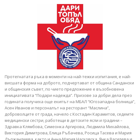
Протегнатата ръка в моменти на най-тежки изпитания, е най-
висшата форма на доброто, подчертават от община Сандански
и общинския съвет, по чието предложение е възобновена
инициативата “Подари надежда”. Призове за добри дела през
годината получиха още екипът на МБАЛ “Югозападна болница”,
Асен Иванов и персоналът на ресторант “Маслина”,
доброволците от града, начело с Костадин Карамитов, седемте
медицински сестри, работещи в детските ясли и градини –
Здравка Клямбова, Симеонка Аргирова, Людмила Михайлова,
Виктория Димитрова, Елица Ръбачева, Росица Тасева и Мария
Държанлиева, както и Анна-Мария Насковска, Янка Василева и