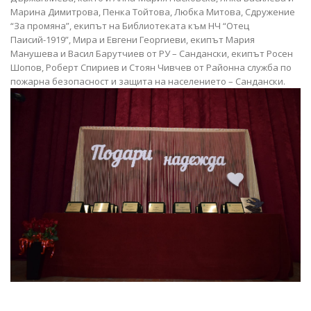
Марина Димитрова, Пенка Тойтова, Любка Митова, Сдружение
“За промяна”, екипът на Библиотеката към НЧ “Отец
Паисий-1919”, Мира и Евгени Георгиеви, екипът Мария
Манушева и Васил Барутчиев от РУ – Сандански, екипът Росен
Шопов, Роберт Спириев и Стоян Чивчев от Районна служба по
пожарна безопасност и защита на населението – Сандански.