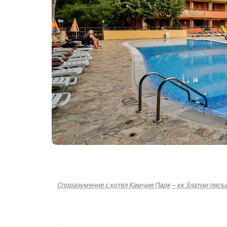
Споразумение
с
хотел Камчия Парк
– кк Златни пясъ