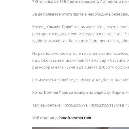
* Отстъпка от 10% / десет процента / от цената на н
За да ползвате отстъпките е необходима резервац
Хотел „ Камчия Парк“
се намира в к.к. „Златни Пясъ
ресторанти и дискотеки. Хотела разполага със 115 
удобни, всички са с балкони, обзаведени са с удоб
На разположение на гостите са панорамен асансьор
на спокойствие и свежи напитки на бар – басейна. 
разнообразната кухня и да оценят доброто обслужв
Всички гости са добре дошли при нас, без значени
Хотел Камчия Парк се намира на адрес: гр. Варна, к
Тел. за контакт : +35952355791, +35952355511 /след 10
Уеб страница:
hotelkamchia.com