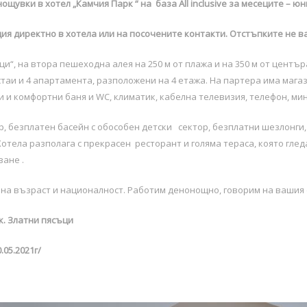
ощувки в хотел „Камчия Парк “ на база All inclusive за месеците – юни
ия директно в хотела или на посочените контакти. Отстъпките не в
ци“, на втора пешеходна алея на 250 м от плажа и на 350 м от център
стаи и 4 апартамента, разположени на 4 етажа. На партера има магаз
ни и комфортни баня и WC, климатик, кабелна телевизия, телефон, мин
, безплатен басейн с обособен детски сектор, безплатни шезлонги, 
Хотела разполага с прекрасен ресторант и голяма тераса, която гле
ане .
е на възраст и националност. Работим денонощно, говорим на вашия 
.к. Златни пясъци
.05.2021г/