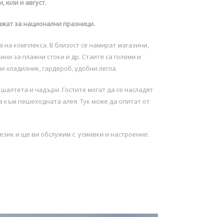
, юли и август.
ажат за национални празници.
а на комплекса. В близост се намират магазини,
ини за плажни стоки и др. Стаите са големи и
и хладилник, гардероб, удобни легла.
шалтета и чадъри. Гостите могат да се насладят
да към пешеходната алея. Тук може да опитат от
език и ще ви обслужим с усмивки и настроение.