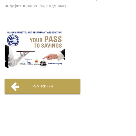
индификационен баркод/номер
към всички