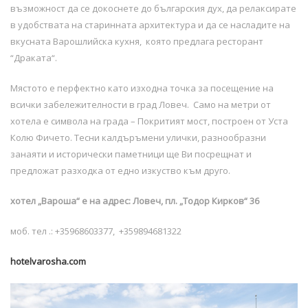
възможност да се докоснете до българския дух, да релаксирате
в удобствата на старинната архитектура и да се насладите на
вкусната Варошлийска кухня, която предлага ресторант
“Драката“.
Мястото е перфектно като изходна точка за посещение на
всички забележителности в град Ловеч. Cамо на метри от
хотела e символа на града – Покритият мост, построен от Уста
Колю Фичето. Тесни калдъръмени улички, разнообразни
занаяти и исторически паметници ще Ви посрещнат и
предложат разходка от едно изкуство към друго.
хотел „Вароша“
е на адрес:
Ловеч,
пл. „Тодор Кирков“ 36
моб. тел .: +35968603377, +359894681322
hotelvarosha.com