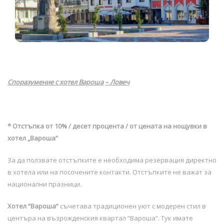
Споразумение
с
хотел Вароша
– Ловеч
* Отстъпка от 10% / десет процента / от цената на нощувки в
хотел „Вароша
“
За да ползвате отстъпките е необходима резервация директно
в хотела или на посочените контакти. Отстъпките не важат за
национални празници.
Хотел “Вароша“
съчетава традициoнен уют с модерен стил в
центъра на възрожденския квартал “Вароша“. Тук имате