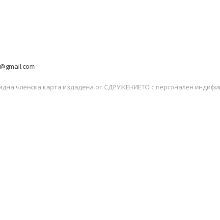
g@gmail.com
лидна членска карта издадена от СДРУЖЕНИЕТО с персонален индиф