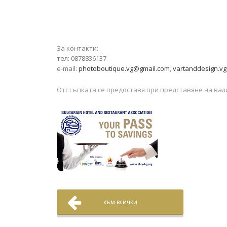
За контакти:
тел: 0878836137
e-mail:
photoboutique.vg@gmail.com
,
vartanddesign.v
Отстъпката се предоставя при представяне на ва
към всички