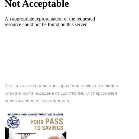
Отстъпката се предоставя при представяне на валидна
членска карта издадена от СДРУЖЕНИЕТО с персонален
индификационен баркод/номер.