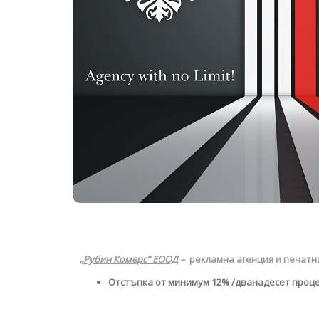
„Рубин Комерс” ЕООД
–
рекламна агенция и печатн
Отстъпка от минимум 1
2
% /дванадесет проце