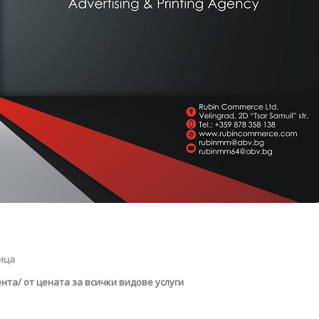
ица
нта/ от цената за всички видове услуги