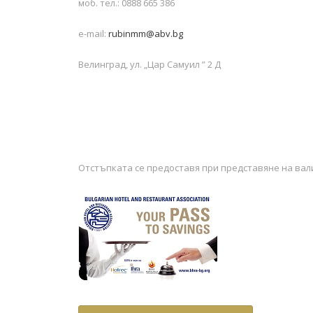
моб. тел.: 0888 665 386
e-mail:
rubinmm@abv.bg
Велинград, ул. „Цар Самуил ” 2 Д
Отстъпката се предоставя при представяне на ва