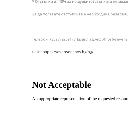
* Отстъпка от
10% за нощувки (отстъпката не може 
За да ползвате отстъпките е необходима резервац
Телефон: +359879209178, Емайл адрес: office@seven
Сайт:
https://sevenseasons.bg/bg/