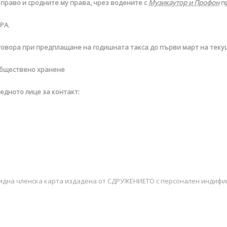
право и сродните му права, чрез водените с
Музикаутор и Профон
пр
ХРА
.
говора при предплащане на годишната такса до първи март на теку
обществено хранене
едното лице за контакт:
лидна членска карта издадена от СДРУЖЕНИЕТО с персонален индиф