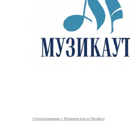
Споразумение с
Музикаутор и Профон