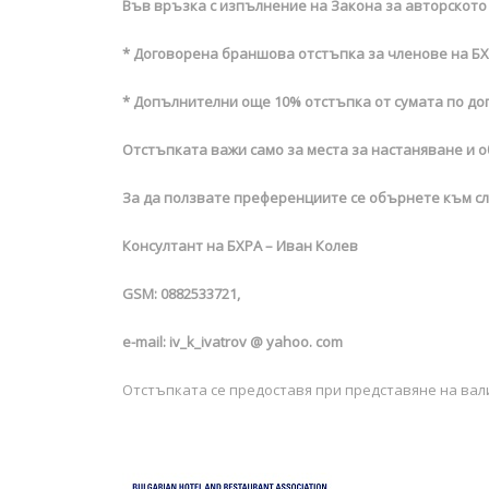
Във връзка с изпълнение на Закона за авторското 
* Договорена браншова отстъпка за членове на Б
* Допълнителни още 10% отстъпка от сумата по до
Отстъпката важи само за места за настаняване и 
За да ползвате преференциите се обърнете към сл
Консултант на БХРА – Иван Колев
GSM:
0882533721,
e-mail:
iv_k_ivatrov @ yahoo.
com
Отстъпката се предоставя при представяне на ва