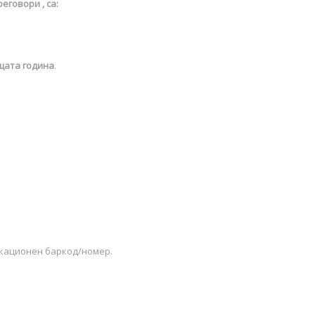
еговори , са:
щата година
.
икационен баркод/номер.