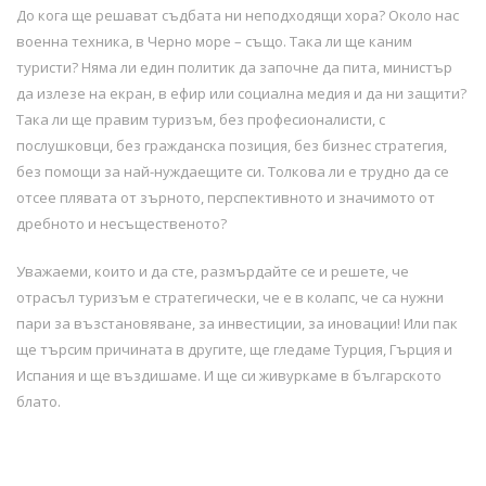
До кога ще решават съдбата ни неподходящи хора? Около нас
военна техника, в Черно море – също. Така ли ще каним
туристи? Няма ли един политик да започне да пита, министър
да излезе на екран, в ефир или социална медия и да ни защити?
Така ли ще правим туризъм, без професионалисти, с
послушковци, без гражданска позиция, без бизнес стратегия,
без помощи за най-нуждаещите си. Толкова ли е трудно да се
отсее плявата от зърното, перспективното и значимото от
дребното и несъщественото?
Уважаеми, които и да сте, размърдайте се и решете, че
отрасъл туризъм е стратегически, че е в колапс, че са нужни
пари за възстановяване, за инвестиции, за иновации! Или пак
ще търсим причината в другите, ще гледаме Турция, Гърция и
Испания и ще въздишаме. И ще си живуркаме в българското
блато.