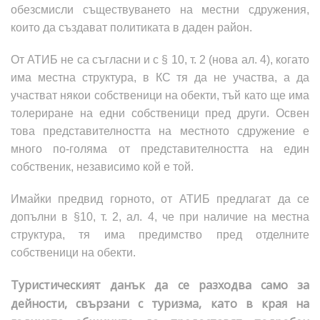
обезсмисли съществуването на местни сдружения,
които да създават политиката в даден район.
От АТИБ не са съгласни и с § 10, т. 2
(
нова ал. 4
)
, когато
има местна структура, в КС тя да не участва, а да
участват някои собственици на обекти, тъй като ще има
толериране на едни собственици пред други. Освен
това представителността на местното сдружение е
много по-голяма от представителността на един
собственик, независимо кой е той.
Имайки предвид горното,
от АТИБ предлагат
да се
допълни в §10, т. 2, ал. 4, че при наличие на местна
структура, тя има предимство пред отделните
собственици на обекти.
Туристическият данък да се разходва само за
дейности, свързани с туризма, като в края на