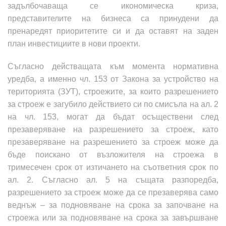
задълбочаваща се икономическа криза,
представителите на бизнеса са принудени да
пренаредят приоритетите си и да оставят на заден
план инвестициите в нови проекти.
Съгласно действащата към момента нормативна
уредба, а именно чл. 153 от Закона за устройство на
територията
(
ЗУТ
)
, строежите, за които разрешението
за строеж е загубило действието си по смисъла на ал. 2
на чл. 153, могат да бъдат осъществени след
презаверяване на разрешението за строеж, като
презаверяване на разрешението за строеж може да
бъде поискано от възложителя на строежа в
тримесечен срок от изтичането на съответния срок по
ал. 2. Съгласно ал. 5 на същата разпоредба,
разрешението за строеж може да се презаверява само
веднъж – за подновяване на срока за започване на
строежа или за подновяване на срока за завършване