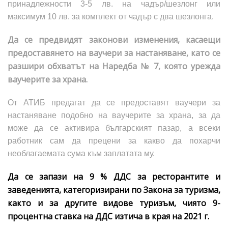
принадлежности 3-5 лв. на чадър/шезлонг или
максимум 10 лв. за комплект от чадър с два шезлонга.
Да се предвидят законови изменения, касаещи
предоставянето на ваучери за настаняване, като се
разшири обхватът на Наредба № 7, която урежда
ваучерите за храна.
От АТИБ предагат да се предоставят ваучери за
настаняване подобно на ваучерите за храна, за да
може да се активира българският пазар, а всеки
работник сам да прецени за какво да похарчи
необлагаемата сума към заплатата му.
Да се запази на 9 % ДДС за ресторантите и
заведенията, категоризирани по Закона за туризма,
както и за другите видове туризъм, чиято 9-
процентна ставка на ДДС изтича в края на 2021 г.