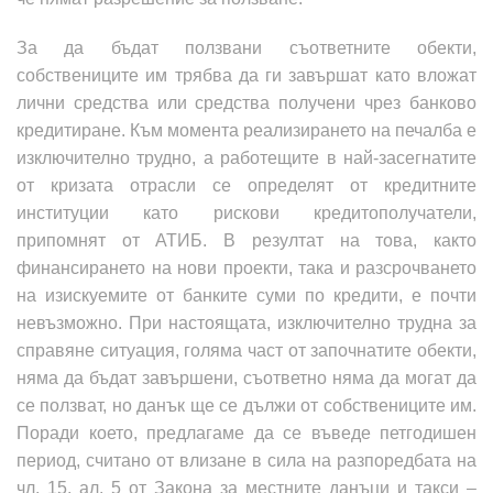
За да бъдат ползвани съответните обекти,
собствениците им трябва да ги завършат като вложат
лични средства или средства получени чрез банково
кредитиране. Към момента реализирането на печалба е
изключително трудно, а работещите в най-засегнатите
от кризата отрасли се определят от кредитните
институции като рискови
кредитополучатели,
припомнят от АТИБ
.
В резултат на това, както
финансирането на нови проекти, така и разсрочването
на изискуемите от банките суми по кредити, е почти
невъзможно. При настоящата, изключително трудна за
справяне ситуация, голяма част от започнатите обекти,
няма да бъдат завършени, съответно няма да могат да
се ползват, но данък ще се дължи от собствениците им.
Поради което, предлагаме да се въведе петгодишен
период, считано от влизане в сила на разпоредбата на
чл. 15, ал. 5 от Закона за местните данъци и такси –