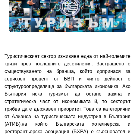
Туристическият сектор изживява една от най-големите
кризи през последните десетилетия. Застрашено е
съществуването на бранша, който допринася за
сериозен процент от БВП и чиято дейност е
структуроопределяща за българската икономика. Ако
България иска туризмът да остане важна и
стратегическа част от икономиката й, то секторът
трябва да е държавен приоритет. Това са категорични
от Алианса на туристическата индустрия в България
(АТИБ),на който Българската хотелиерска и
ресторантьорска асоциация (БХРА) е съосновател и