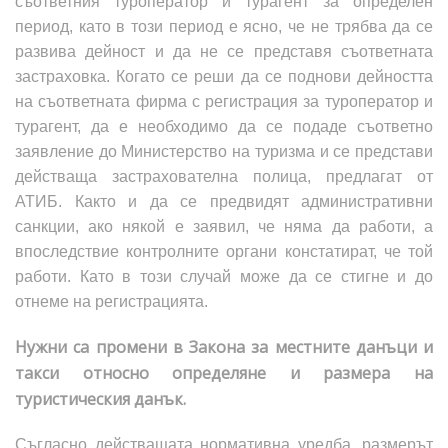
съответния туроператор и турагент за определен
период, като в този период е ясно, че не трябва да се
развива дейност и да не се представя съответната
застраховка. Когато се реши да се поднови дейността
на съответната фирма с регистрация за туроператор и
турагент, да е необходимо да се подаде съответно
заявление до Министерство на туризма и се представи
действаща застрахователна полица, предлагат от
АТИБ. Както и да се предвидят административни
санкции, ако някой е заявил, че няма да работи, а
впоследствие контролните органи констатират, че той
работи. Като в този случай може да се стигне и до
отнеме на регистрацията.
Нужни са промени в Закона за местните данъци и
такси относно определяне и размера на
туристическия данък.
Съгласно действащата нормативна уредба, размерът