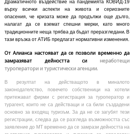
Драматичното въздействие на пандемията КОВИД-19
върху всички аспекти на живота и сериозните
опасения, че кризата може да продължи още дълго,
налагат да се вземат спешни мерки, като много
.
традиционните неща трябва да бъдат преразгледани
В
тази връзка от АТИБ предлагат нормативни изменения.
От Алианса настояват да се позволи временно да
замразяват дейността си
неработещи
туроператори и туристически агенции.
В резултат на действащото в миналото
законодателство, повечето собственици на хотели
притежават фирми с регистрация за туроператор и
турагент, които не са действащи и са били създадени
основно за входящ туризъм. За да не се загубят тези
регистрации, следва да се разгледа възможността със
заявление до МТ временно да се замрази дейността на