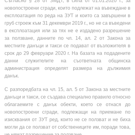
Съгласно § 28 от ЗМДТ, в сила от 01.01.2020 г., за
новопостроени сгради, които подлежат на въвеждане в
експлоатация по реда на ЗУТ и които са завършени в
груб строеж към 31 декември 2019 г., но не са въведени
в експлоатация или за тях не е издадено разрешение
за ползване, данните по чл. 14, ал. 2 от Закона за
местните данъци и такси се подават от възложителя в
срок до 29 февруари 2020 г. На базата на подадените
данни служителите на съответната общинска
администрация определят размера на дължимия
данък.
С разпоредбата на чл. 15, ал. 5 от Закона за местните
данъци и такси, се създава специално правило относно
облагаемите с данък обекти, което се отнася до
новопостроени сгради, подлежащи на приемане по
изисквания от ЗУТ ред, които не се ползват и не биха
могли да се ползват от собствениците им, поради това,
че нямат разрешение за ползване.