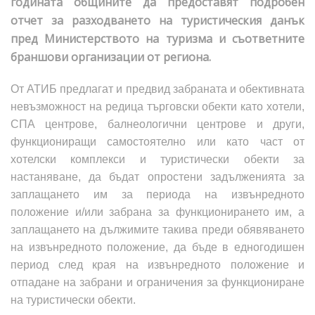
годината общините да предоставят подробен
отчет за разходването на туристическия данък
пред Министерството на туризма и съответните
браншови организации от региона.
От АТИБ предлагат и предвид забраната и обективната
невъзможност на редица търговски обекти като хотели,
СПА центрове, балнеологични центрове и други,
функциониращи самостоятелно или като част от
хотелски комплекси и туристически обекти за
настаняване, да бъдат опростени задълженията за
заплащането им за периода на извънредното
положение и/или забрана за функционирането им, а
заплащането на дължимите такива преди обявяването
на извънредното положение, да бъде в едногодишен
период след края на извънредното положение и
отпадане на забрани и ограничения за функциониране
на туристически обекти.