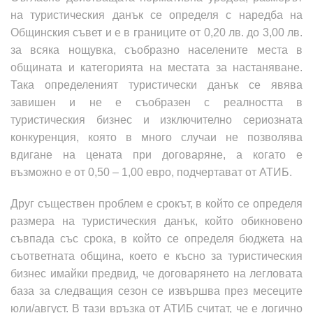
на туристическия данък се определя с наредба на
Общинския съвет и е в границите от 0,20 лв. до 3,00 лв.
за всяка нощувка, съобразно населените места в
общината и категорията на местата за настаняване.
Така определеният туристически данък се явява
завишен и не е съобразен с реалността в
туристическия бизнес и изключително сериозната
конкуренция, която в много случаи не позволява
вдигане на цената при договаряне, а когато е
възможно е от 0,50 – 1,00 евро, подчертават от АТИБ.
Друг съществен проблем е срокът, в който се определя
размера на туристическия данък, който обикновено
съвпада със срока, в който се определя бюджета на
съответната община, което е късно за туристическия
бизнес имайки предвид, че договарянето на легловата
база за следващия сезон се извършва през месеците
юли/август. В тази връзка от АТИБ считат, че е логично