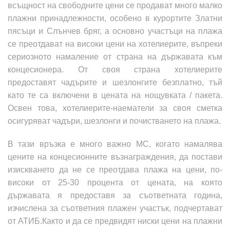
всъщност
на свободните цени се продават много малко
плажни принадлежности, особено в курортите Златни
пясъци и Слънчев бряг, а основно участъци на плажа
се преотдават на високи цени на хотелиерите, въпреки
сериозното намаление от страна на държавата към
концесионера. От своя страна хотелиерите
предоставят чадърите и шезлонгите безплатно, тъй
като те са включени в цената на нощувката / пакета.
Освен това, хотелиерите-наематели за своя сметка
осигуряват чадъри, шезлонги и почистването на плажа.
В тази връзка е много важно МС, когато намалява
цените на концесионните възнаграждения, да постави
изискването да не се преотдава плажа на цени, по-
високи от 25-30 процента от цената, на която
държавата я предоставя за съответната година,
изчислена за съответния плажен участък, подчертават
от АТИБ.Както и да се предвидят ниски цени на плажни