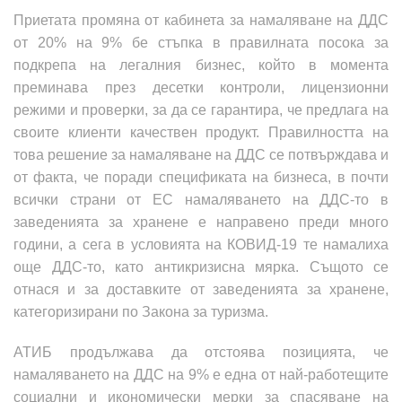
Приетата промяна от кабинета за намаляване на ДДС
от 20% на 9% бе стъпка в правилната посока за
подкрепа на легалния бизнес, който в момента
преминава през десетки контроли, лицензионни
режими и проверки, за да се гарантира, че предлага на
своите клиенти качествен продукт. Правилността на
това решение за намаляване на ДДС се потвърждава и
от факта, че поради спецификата на бизнеса, в почти
всички страни от ЕС намаляването на ДДС-то в
заведенията за хранене е направено преди много
години, а сега в условията на КОВИД-19 те намалиха
още ДДС-то, като антикризисна мярка. Същото се
отнася и за доставките от заведенията за хранене,
категоризирани по Закона за туризма.
АТИБ продължава да отстоява позицията, че
намаляването на ДДС на 9% е една от най-работещите
социални и икономически мерки за спасяване на