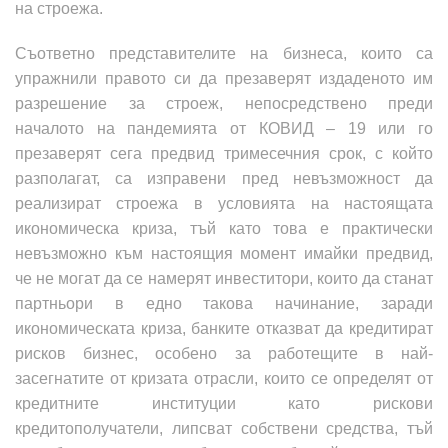
на строежа.
Съответно представителите на бизнеса, които са
упражнили правото си да презаверят издаденото им
разрешение за строеж, непосредствено преди
началото на пандемията от КОВИД – 19 или го
презаверят сега предвид тримесечния срок, с който
разполагат, са изправени пред невъзможност да
реализират строежа в условията на настоящата
икономическа криза, тъй като това е практически
невъзможно към настоящия момент имайки предвид,
че не могат да се намерят инвеститори, които да станат
партньори в едно такова начинание, заради
икономическата криза, банките отказват да кредитират
рисков бизнес, особено за работещите в най-
засегнатите от кризата отрасли, които се определят от
кредитните институции като рискови
кредитополучатели, липсват собствени средства, тъй