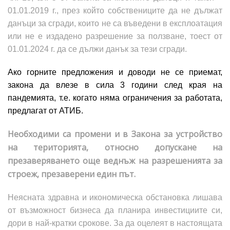
01.01.2019 г., през който собствениците да не дължат
данъци за сгради, които не са въведени в експлоатация
или не е издадено разрешение за ползване, тоест от
01.01.2024 г. да се дължи данък за тези сгради.
Ако горните предложения и доводи не се приемат,
закона да влезе в сила 3 години след края на
пандемията, т.е. когато няма ограничения за работата,
предлагат от АТИБ.
Необходими са промени и в Закона за устройство
на територията, относно допускане на
презаверяването още веднъж на разрешенията за
строеж, презаверени един път.
Неясната здравна и икономическа обстановка лишава
от възможност бизнеса да планира инвестициите си,
дори в най-кратки срокове. За да оцелеят в настоящата