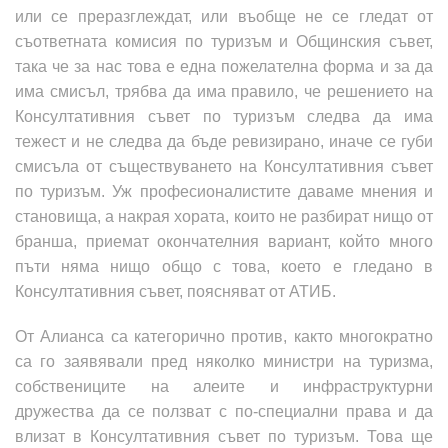
или се преразглеждат, или въобще не се гледат от
съответната комисия по туризъм и Общинския съвет,
така че за нас това е една пожелателна форма и за да
има смисъл, трябва да има правило, че решението на
Консултативния съвет по туризъм следва да има
тежест и не следва да бъде ревизирано, иначе се губи
смисъла от съществуването на Консултативния съвет
по туризъм. Уж професионалистите даваме мнения и
становища, а накрая хората, които не разбират нищо от
бранша, приемат окончателния вариант, който много
пъти няма нищо общо с това, което е гледано в
Консултативния съвет, поясняват от АТИБ.
От Алианса са категорично против, както многократно
са го заявявали пред няколко министри на туризма,
собствениците на алеите и инфраструктурни
дружества да се ползват с по-специални права и да
влизат в Консултативния съвет по туризъм. Това ще