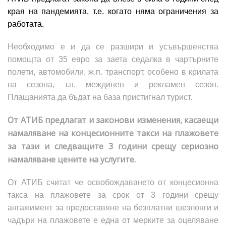
края на пандемията, т.е. когато няма ограничения за
работата.
Необходимо е и да се разшири и усъвършенства
помощта от 35 евро за заета седалка в чартърните
полети, автомобили, ж.п. транспорт, особено в крилата
на сезона, т.н. междинен и рекламен сезон.
Плащанията да бъдат на база пристигнал турист.
От АТИБ предлагат и законови изменения, касаещи
намаляване на концесионните такси на плажовете
за тази и следващите 3 години
срещу сериозно
намаляване цените на услугите.
От АТИБ считат че освобождаването от концесионна
такса на плажовете за срок от 3 години срещу
ангажимент за предоставяне на безплатни шезлонги и
чадъри на плажовете е една от мерките за оцеляване