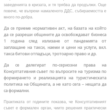
заведенията в кризата, и тя трябва да продължи. Още
повече, че въпреки намаленото ДДС, събираемостта е
много по-добра.
Да се приеме нормативен акт, на базата на който
да се разреши общините да освобождават бизнеса
1 година след излизане от пандемията от
заплащане на такси, наеми и цени на услуги, вкл.
такса битови отпадъци, тротоарно право и др.
Да се делегират по-сериозни права на
Консултативния съвет по въпросите на туризма по
формирането и реализацията на туристическата
политика на Общината, а не като сега – нещата да
са формални.
Практиката от годините показва, че Консултативният
съвет е формален орган, чиито решения практически