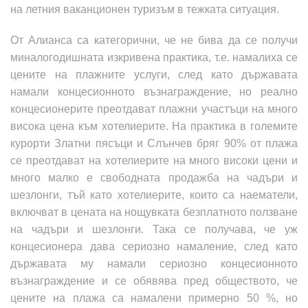
на летния ваканционен туризъм в тежката ситуация.
От Алианса са категорични, че не бива да се получи
миналогодишната изкривена практика, т.е. намалиха се
цените на плажните услуги, след като държавата
намали концесионното възнаграждение, но реално
концесионерите преотдават плажни участъци на много
висока цена към хотелиерите. На практика в големите
курорти Златни пясъци и Слънчев бряг 90% от плажа
се преотдават на хотелиерите на много високи цени и
много малко е свободната продажба на чадъри и
шезлонги, тъй като хотелиерите, които са наематели,
включват в цената на нощувката безплатното ползване
на чадъри и шезлонги.
Така
се получава, че уж
концесионера дава сериозно намаление, след като
държавата му намали сериозно концесионното
възнаграждение и се обявява пред обществото, че
цените на плажа са намалени примерно 50 %, но