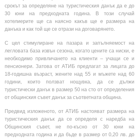
срокът за определяне на туристическия данък да е до
30 юни на предходната година. В този случай
хотелиерите ще са наясно какъв ще е размера на
данъка и как той ще се отрази на договарянето.
С цел стимулиране на пазара и запълняемост на
легловата база извън сезона, когато цените са ниски, е
необходимо привличането на клиенти – учащи се и
пенсионери. Затова от АТИБ предлагат за лицата до
18-годишна възраст, жените над 55 и мъжете над 60
години, които ползват нощувка, да се дължи
туристически данък в размер 50 на сто от определения
от общинския съвет данък за съответната община.
Предвид изложеното, от АТИБ настояват размера на
туристическия данък да се определя с наредба на
Общинския съвет, не по-късно от 30 юни на
предходната година и да бъде в размер от 0,20 лв. до