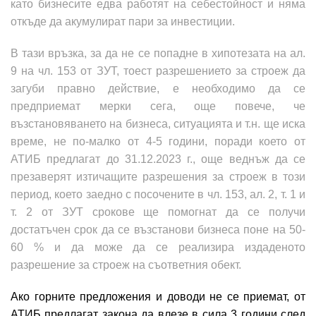
като бизнесите едва работят на себестойност и няма
откъде да акумулират пари за инвестиции.
В тази връзка, за да не се попадне в хипотезата на ал.
9 на чл. 153 от ЗУТ, тоест разрешението за строеж да
загуби правно действие, е необходимо да се
предприемат мерки сега, още повече, че
възстановяването на бизнеса, ситуацията и т.н. ще иска
време, не по-малко от 4-5 години, поради което от
АТИБ предлагат до 31.12.2023 г., още веднъж да се
презаверят изтичащите разрешения за строеж в този
период, което заедно с посочените в чл. 153, ал. 2, т. 1 и
т. 2 от ЗУТ срокове ще помогнат да се получи
достатъчен срок да се възстанови бизнеса поне на 50-
60 % и да може да се реализира издаденото
разрешение за строеж на съответния обект.
Ако горните предложения и доводи не се приемат, от
АТИБ предлагат закона да влезе в сила 3 години след