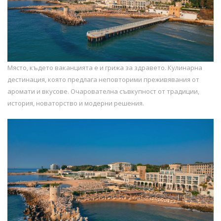
Място, където ваканцията е и грижа за здравето. Кулинарна
дестинация, която предлага неповторими преживявания от
аромати и вкусове. Очарователна съвкупност от традиции,
история, новаторство и модерни решения.