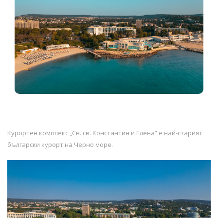
Курортен комплекс „Св. св. Константин и Елена“ е най-старият
български курорт на Черно море.