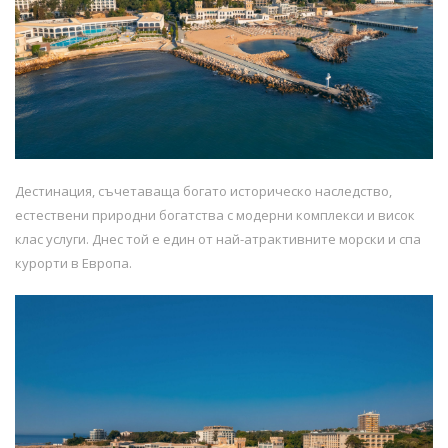
Дестинация, съчетаваща богато историческо наследство,
естествени природни богатства с модерни комплекси и висок
клас услуги. Днес той е един от най-атрактивните морски и спа
курорти в Европа.