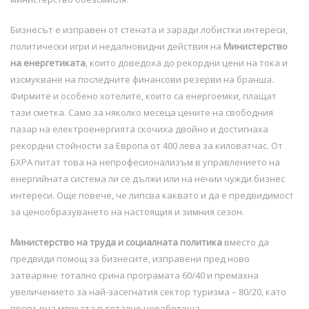
Бизнесът е изправен от стената и заради лобистки интереси,
политически игри и недалновидни действия на
Министерство
на енергетиката
, които доведоха до рекордни цени на тока и
изсмукване на последните финансови резерви на бранша.
Фирмите и особено хотелите, които са енергоемки, плащат
тази сметка. Само за няколко месеца цените на свободния
пазар на електроенергията скочиха двойно и достигнаха
рекордни стойности за Европа от 400 лева за киловатчас. От
БХРА питат това на непрофесионализъм в управлението на
енергийната система ли се дължи или на нечии чужди бизнес
интереси. Още повече, че липсва каквато и да е предвидимост
за ценообразуването на настоящия и зимния сезон.
Министерство на труда и социалната политика
вместо да
предвиди помощ за бизнесите, изправени пред ново
затваряне тотално срина програмата 60/40 и премахна
увеличението за най-засегнатия сектор туризма – 80/20, като
превърна мярката в тотално неработеща.