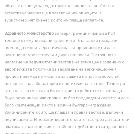
абсолютно нищо за подготовка на зимния сезон. Сметка
естествено накрая ще я платят не чиновниците, а
туристическият бизнес, който им плаща заплатите.
Здравното министерство
затваря граници и изисква PCR
тестове от имунизирани туристи и от български граждани
вместо да се опита да стимулира сънародниците ни да се
ваксинират чрез стимули и директни ползи. Постоянното
налагане на задължителни тестове на всяка цена сравнено с
европейската политика за засилване на ваксинационния
процес, навежда на мисълта за защита на частни лобистки
интереси – на лаборатории и вносители на тестове. Тези игри
отново са за сметка на бизнеса, чиято работа се планира да
бъде ограничена или спряна, но без предвидени каквито и да е
било компенсации, както и всички български граждани.
Ваксинираните, които ще плащат и правят тестове, въпреки
имунизацията. И неваксинираните, които пък чрез данъците си
платиха за ваксини, чиято стойност с действията си здравното
министерство обезсмисля.