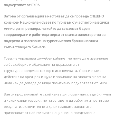
подчертават от БХРА.
Затова от организацията настояват да се проведе СПЕШНО
кризисен Национален съвет по туризъм с участието на всички
министри и премиера, на който да се вземат бързи,
координирани и работещи мерки от всички министерства за
подкрепа и спасяване на туристическия бранш и всички
съпътстващи го бизнеси.
Това, че управлява служебен кабинет не може да е извинение
за безхаберие и абдикация на държавата от
структуроопределящ сектор в икономиката. Управление с
действия на орел, рак и щука и зариване на главата в пясъка
няма как да доведе до нищо позитивно, подчертават от БХРА.
Вие си продължавайте с кой каква диплома имал, къде бил учил
и какви езици говорил, но ни оставете да работим и постигаме
резултати, включително и да ви плащаме заплатите,
призовават от най-голямата национално-представена