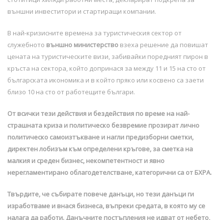
външни инвеститори и стартиращи компании.
В най-кризисните времена за туристическия сектор от
служебното
външно министерство
взеха решение да повишат
цената на туристическите визи, забивайки поредният пирон в
кръста на сектора, който допринася за между 11 и 15 на сто от
българската икономика и в който пряко или косвено са заети
близо 10 на сто от работещите българи.
От всички тези действия и бездействия по време на най-
страшната криза и политическо безвремие прозират лично
политическо самоизтъкване и нагли предизборни сметки,
директен лобизъм към определени кръгове, за сметка на
малкия и среден бизнес, некомпетентност и явно
нерегламентирано облагодетелстване, категорични са от БХРА.
Твърдите, че събирате повече данъци, но тези данъци ги
изработваме и внася бизнеса, въпреки средата, в която му се
налага да работи. Данъчните постъпления не идват от небето,