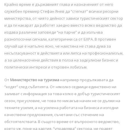
Крайно време е държавният глава и назначеният от него
служебен премиер Стефан Янев да “стегнат” всички ресорни
министерства, от чиято дейност зависи туристическият сектор
и да ги накарат да работят заедно вместо всяко ведомство да
издава различни заповеди “на парче” и да излъчва
разнопосочни сигнали, категорични са от БХРА. В противен
случай ще е напълно ясно, че наистина не става дума за
несъгласуваност в действията или липса на професионализъм,
а за целенасочени действия в полза на задкулисни бизнес и
политически интереси и откровен лобизъм.
От
Министерство на туризма
например продължавата да
“ходят” след събитията. От няколко седмици единствено ни
заливат с информация за това колко е добър туристическият
сезон, при условие, че това по никакъв начин не се дължи на
техните усилия, а на усилена работата на бизнеса и изгодни
качествени предложения, съчетани със стечение на
обстоятелствата. В същото време от въпросното ведомство,
което уж, поне на хартия, “управлява” сектора, не правят