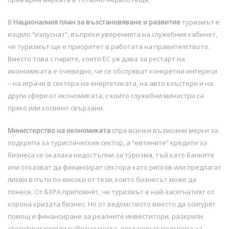
В
Националния план за възстановяване и развитие
туризмът е
изцяло “изпуснат”, въпреки уверенията на служебния кабинет,
че туризмът ще е приоритет в работата на правителството.
Вместо това с парите, които ЕС уж дава за рестарт на
икономиката е очевидно, че се обслужват конкретни интереси
– на играчи в сектора на енергетиката, на авто клъстери и на
други сфери от икономиката, с които служебни министри са
пряко или косвено свързани.
Министерство на икономиката
спря всички възможни мерки за
подкрепа за туристическия сектор, а “евтините” кредити за
бизнеса се оказаха недостъпни за туризма, тъй като банките
или отказват да финансират сектора като рисков или предлагат
лихви в пъти по-високи от тези, които бизнесът може да
понесе. От БХРА припомнят, че туризмът е най-засегнатият от
корона кризата бизнес. Но от ведомството вместо да осигурят
помощ и финансиране за реалните инвеститори, разкрили
стотитици хиляди работни места, декларират подкрепа за