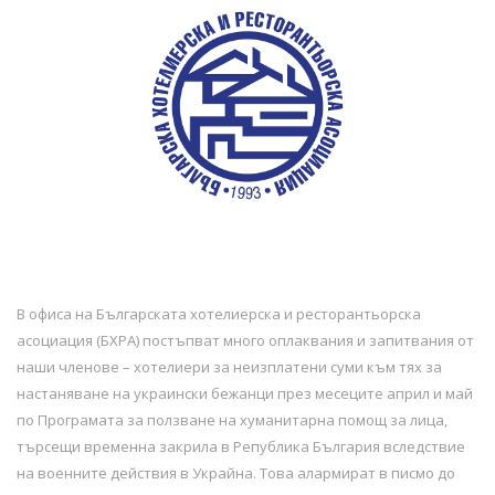
В офиса на Българската хотелиерска и ресторантьорска
асоциация (БХРА) постъпват много оплаквания и запитвания от
наши членове – хотелиери за неизплатени суми към тях за
настаняване на украински бежанци през месеците април и май
по Програмата за ползване на хуманитарна помощ за лица,
търсещи временна закрила в Република България вследствие
на военните действия в Украйна. Това алармират в писмо до