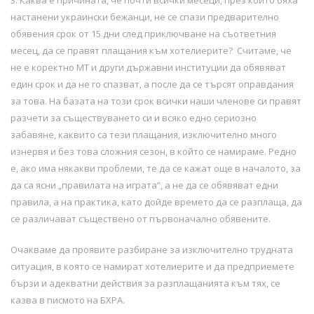
настанени украински бежанци, не се спази предварително
обявения срок от 15 дни след приключване на съответния
месец, да се правят плащания към хотелиерите? Считаме, че
не е коректно МТ и други държавни институции да обявяват
един срок и да не го спазват, а после да се търсят оправдания
за това. На базата на този срок всички наши членове си правят
разчети за съществуването си и всяко едно сериозно
забавяне, каквито са тези плащания, изключително много
изнервя и без това сложния сезон, в който се намираме. Редно
е, ако има някакви проблеми, те да се кажат още в началото, за
да са ясни „правилата на играта”, а не да се обявяват едни
правила, а на практика, като дойде времето да се разплаща, да
се различават съществено от първоначално обявените.
Очакваме да проявите разбиране за изключително трудната
ситуация, в която се намират хотелиерите и да предприемете
бързи и адекватни действия за разплащанията към тях, се
казва в писмото на БХРА.