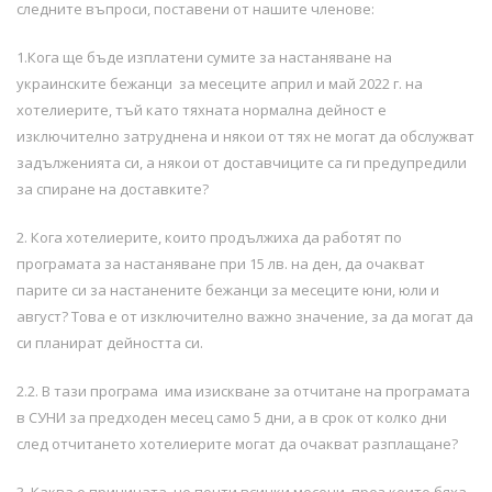
следните въпроси, поставени от нашите членове:
1.Кога ще бъде изплатени сумите за настаняване на
украинските бежанци за месеците април и май 2022 г. на
хотелиерите, тъй като тяхната нормална дейност е
изключително затруднена и някои от тях не могат да обслужват
задълженията си, а някои от доставчиците са ги предупредили
за спиране на доставките?
2. Кога хотелиерите, които продължиха да работят по
програмата за настаняване при 15 лв. на ден, да очакват
парите си за настанените бежанци за месеците юни, юли и
август? Това е от изключително важно значение, за да могат да
си планират дейността си.
2.2. В тази програма има изискване за отчитане на програмата
в СУНИ за предходен месец само 5 дни, а в срок от колко дни
след отчитането хотелиерите могат да очакват разплащане?
3. Каква е причината, че почти всички месеци, през които бяха