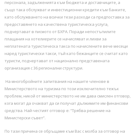
персонала, задълженията към бюджета и доставчиците, а
също така обслужват и инвестиционни кредити към банките,
като обслужването на всички тези разходи са предпоставка за
предоставянето на качествена туристическа услуга,
подчертават в писмото от БХРА. Поради непостъпилите
плащания на хотелиерите се начисляват и лихви за
неплатената туристическа такса по начислените вече месеци
наред туристически такси, тъй като бежанците се считат като
туристи, подчертават от национално представената
организация с 36 регионални структури.
На многобройните запитвания на нашите членове в
Министерството на туризма по този изключително тежък
проблем, никой от министерството не им дава смислен отговор,
кога могат да очакват да си получат дължимите им финансови
средства. Най-честият отговор е: “Трябва решение на
Министерски съвет”.
По тази причина се обръщаме към Вас с молба за отговор на