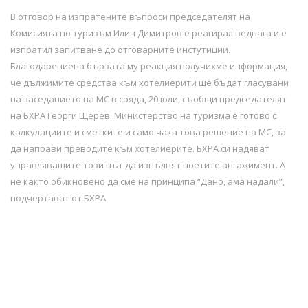
В отговор на изпратените въпроси председателят на
Комисията по туризъм Илин Димитров е реагирал веднага и е
изпратил запитване до отговарните инстутиции.
Благодарениена бързата му реакция получихме информация,
че дължимите средства към хотелиерити ще бъдат гласувани
на заседанието на МС в сряда, 20 юли, съобщи председателят
на БХРА Георги Щерев. Министерство на туризма е готово с
калкулациите и сметките и само чака това решение на МС, за
да направи преводите към хотелиерите. БХРА си надяват
управляващите този път да изпълнят поетите ангажимент. А
не както обикновено да сме на принципа “Дано, ама надали”,
подчертават от БХРА.