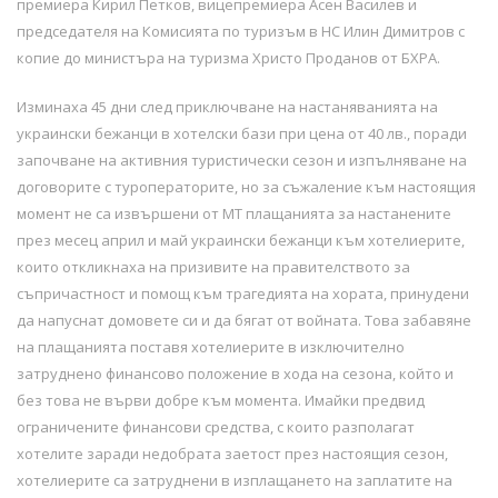
премиера Кирил Петков, вицепремиера Асен Василев и
председателя на Комисията по туризъм в НС Илин Димитров с
копие до министъра на туризма Христо Проданов от БХРА.
Изминаха 45 дни след приключване на настаняванията на
украински бежанци в хотелски бази при цена от 40 лв., поради
започване на активния туристически сезон и изпълняване на
договорите с туроператорите, но за съжаление към настоящия
момент не са извършени от МТ плащанията за настанените
през месец април и май украински бежанци към хотелиерите,
които откликнаха на призивите на правителството за
съпричастност и помощ към трагедията на хората, принудени
да напуснат домовете си и да бягат от войната. Това забавяне
на плащанията поставя хотелиерите в изключително
затруднено финансово положение в хода на сезона, който и
без това не върви добре към момента. Имайки предвид
ограничените финансови средства, с които разполагат
хотелите заради недобрата заетост през настоящия сезон,
хотелиерите са затруднени в изплащането на заплатите на