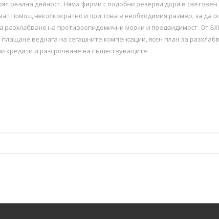
рял реална дейност. Няма фирми с подобни резерви дори в световен
ват помощ неколкократно и при това в необходимия размер, за да оц
за разхлабване на противоепидемични мерки и предвидимост. От Б
, плащане веднага на сегашните компенсации, ясен план за разхлаб
ни кредити и разсрочване на съществуващите.