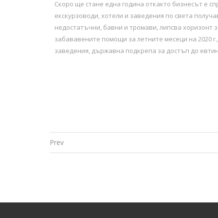
Скоро ще стане една година откакто бизнесът е сп
екскурзоводи, хотели и заведения по света получа
недостатъчни, бавни и тромави, липсва хоризонт 
забававените помощи за летните месеци на 2020 г.
заведения, държавна подкрепа за достъп до евти
Prev
Post navigation