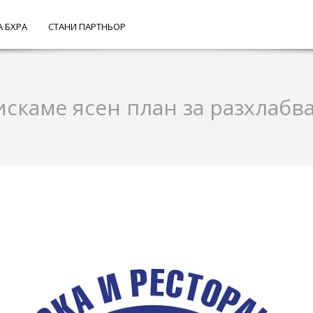
А БХРА
СТАНИ ПАРТНЬОР
искаме ясен план за разхлабв