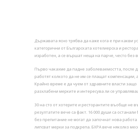
Държавата ясно трябва да каже кога е при какви у
категорични от Българската хотелиерска и рестора
изработен, а се вършат неща на парче, често без 
Първо чакахме да падне заболеваемостта, после да
работят колкото да не им се плащат компенсации, 
Крайно време е да чуем от здравните власти защо з
разхлабени мерките и интересува ли се управляващ
30 на сто от хотерите и ресторантите въобще не в
резултатите вече са факт. 16 000 души са останали
без препитание не могат да започнат нова работа 
липсват мерки за подкрепа. БХРА вече няколко месе