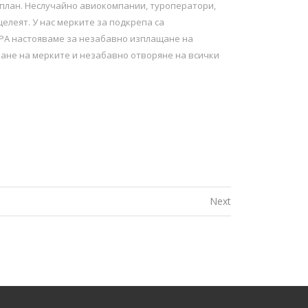
 план. Неслучайно авиокомпании, туроператори,
елеят. У нас мерките за подкрепа са
ХРА настояваме за незабавно изплащане на
ване на мерките и незабавно отворяне на всички
Next