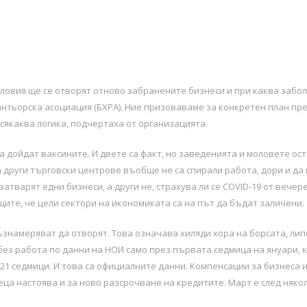
словия ще се отворят отново забранените бизнеси и при каква забол
нтьорска асоциация (БХРА). Ние призоваваме за конкретен план пре
всякаква логика, подчертаха от организацията.
 дойдат ваксините. И двете са факт, но заведенията и моловете ост
а други търговски центрове въобще не са спирали работа, дори и да
атварят едни бизнеси, а други не, страхува ли се COVID-19 от вечере
ите, че цели сектори на икономиката са на път да бъдат заличени.
ъзнамеряват да отворят. Това означава хиляди хора на борсата, лип
 без работа по данни на НОИ само през първата седмица на януари, ко
21 седмици. И това са официалните данни. Компенсации за бизнеса и
ца настоява и за ново разсрочване на кредитите. Март е след някол