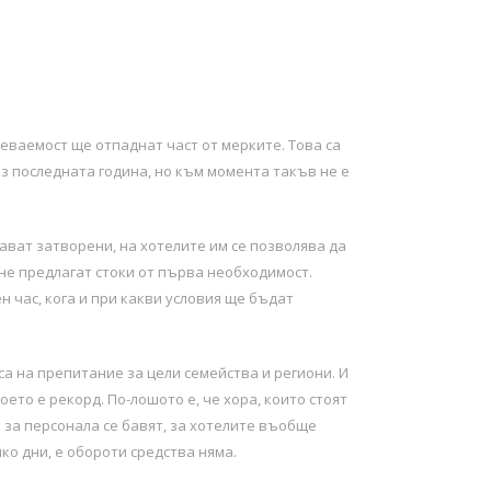
еваемост ще отпаднат част от мерките. Това са
з последната година, но към момента такъв не е
ават затворени, на хотелите им се позволява да
 не предлагат стоки от първа необходимост.
н час, кога и при какви условия ще бъдат
са на препитание за цели семейства и региони. И
ето е рекорд. По-лошото е, че хора, които стоят
 за персонала се бавят, за хотелите въобще
ко дни, е обороти средства няма.