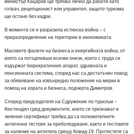
министър Кацаров ще трябва лично да работи като
готвач, рецепционист или управител, защото туризма
ще остане без кадри.
В момента се е разразила истинска война – с
преразпределение на територии в икономиката.
Масовите фалити на бизнеса и енергийната война, от
която са потърпевши всички онези, които с труда си
издържат бюрократичния апарат, здравната и
пенсионната система, според нас са достатъчен повод
за обявяване на извънредно положение на мерки в
помощ на хората и бизнеса, подчерта Димитров.
Според председателя на Сдружение по туризъм –
Кюстендил сред документите, които се признават в
зеления сертификат трябва да са положителните
антигенни тестове за преболедуване, както и тестовете
за наличие на антитела срещу Ковид-19. Протестите са