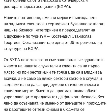
категорични са от Българската хотелиерска и
ресторантьорска асоциация
(
БХРА
).
Новите противоепидемични мерки и въвеждането
на
задължителен зелен
сертификат буквално затварят
нашите бизнеси, категоричен е председателят на
Сдружение по туризъм – Кюстендил Станислав
Георгиев. Организацията е една от 36-те регионални
структури на БХРА.
От БХРА неколкократно сме заявявали, че здравето и
живота на нашите служители и клиенти са на първо
място, но при рестрикции те трябва да са валидни за
всички, а не само за някои сектори както е в случая и
задължително да са придружени от икономически и
социални мерки. Вместо да приемат такива обаче,
управляващите предпочитат да фалират бизнеси, без
явно да осъзнават, че именно от данъците и приходите
на работещите от тези фирми в бюджета се