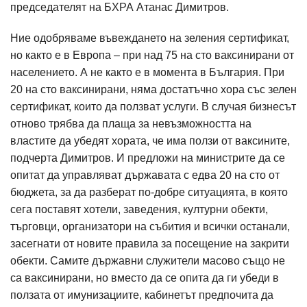
председателят на БХРА Атанас Димитров.
Ние одобряваме въвеждането на зеления сертификат,
но както е в Европа – при над 75 на сто ваксинирани от
населението. А не както е в момента в България. При
20 на сто ваксинирани, няма достатъчно хора със зелен
сертификат, които да ползват услуги. В случая бизнесът
отново трябва да плаща за невъзможността на
властите да убедят хората, че има ползи от ваксините,
подчерта Димитров. И предложи на министрите да се
опитат да управляват държавата с едва 20 на сто от
бюджета, за да разберат по-добре ситуацията, в която
сега поставят хотели, заведения, културни обекти,
търговци, организатори на събития и всички останали,
засегнати от новите правила за посещение на закрити
обекти. Самите държавни служители масово също не
са ваксинирани, но вместо да се опита да ги убеди в
ползата от имунизациите, кабинетът предпочита да