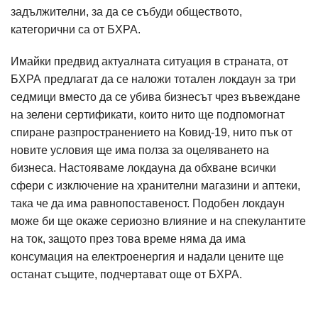
задължителни, за да се събуди обществото,
категорични са от БХРА.
Имайки предвид актуалната ситуация в страната, от
БХРА предлагат да се наложи тотален локдаун за три
седмици вместо да се убива бизнесът чрез въвеждане
на зелени сертификати, които нито ще подпомогнат
спиране разпространението на Ковид-19, нито пък от
новите условия ще има полза за оцеляването на
бизнеса. Настояваме локдауна да обхване всички
сфери с изключение на хранителни магазини и аптеки,
така че да има равнопоставеност. Подобен локдаун
може би ще окаже сериозно влияние и на спекулантите
на ток, защото през това време няма да има
консумация на електроенергия и надали цените ще
останат същите, подчертават още от БХРА.