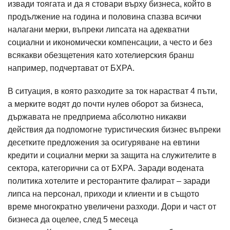
извади тоягата и да я стовари върху бизнеса, който в
продължение на година и половина спазва всички
налагани мерки, въпреки липсата на адекватни
социални и икономически компенсации, а често и без
всякакви обезщетения като хотелиерския бранш
например, подчертават от БХРА.
В ситуация, в която разходите за ток нарастват 4 пъти,
а мерките водят до почти нулев оборот за бизнеса,
държавата не предприема абсолютно никакви
действия да подпомогне туристическия бизнес въпреки
десетките предложения за осигуряване на евтини
кредити и социални мерки за защита на служителите в
сектора, категорични са от БХРА. Заради водената
политика хотелите и ресторантите фалират – заради
липса на персонал, приходи и клиенти и в същото
време многократно увеличени разходи. Дори и част от
бизнеса да оцелее, след 5 месеца