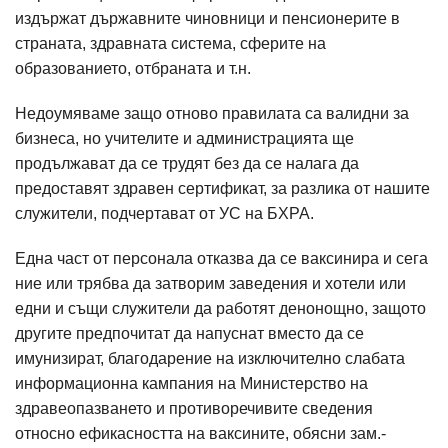
издържат
държавните
чиновници и пенсионерите в
страната, здравната система, сферите на
образованието, отбраната и т.н.
Недоумяваме защо отново правилата са валидни за
бизнеса, но учителите и администрацията ще
продължават да се трудят без да се налага да
предоставят здравен сертификат, за разлика от нашите
служители, подчертават от УС на БХРА.
Една част от персонала отказва да се ваксинира и сега
ние или трябва да затворим заведения и хотели или
едни и същи служители да работят денонощно, защото
другите предпочитат да напуснат вместо да се
имунизират, благодарение на изключително слабата
информационна кампания на Министерство на
здравеопазването и противоречивите сведения
относно ефикасността на ваксините, обясни зам.-